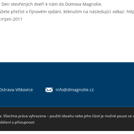
 na Den otevřených dveří k nám do Domova Magnolie,
ůžete přečíst v říjnovém vydání, kliknutím na následující odkaz:
htt
c/rijen-2011
 Ostrava-Vítkovice
info@dmagnolie.cz
a. Všechna práva vyhrazena – použití obsahu nebo jeho částí je možné pouze se
lášení o přístupnosti