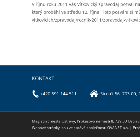
V říjnu roku 2011 Vás Vítkovický zpravodaj pozval
který proběhl ve středu 12. října. Toto pozvání si m
vitkovicich/zpravodaj/rocnik-2011/zpravodaj-vitkovi
KONTAKT
+420 591 144 511
Sirotčí 56, 703 00,
Magistrát města Ostravy, Prokešovo náměstí 8, 729 30 Ostrav
Webové stránky jsou ve správě společnosti OVANET a.s. |
Proh