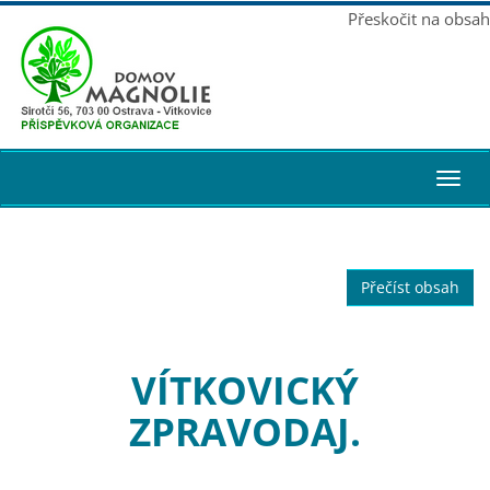
Přeskočit na obsah
Toggl
navig
Přečíst obsah
VÍTKOVICKÝ
ZPRAVODAJ.