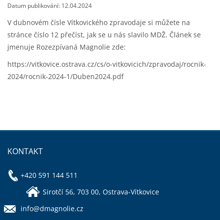
Datum publikování: 12.04.2024
V dubnovém čísle Vítkovického zpravodaje si můžete na
stránce číslo 12 přečíst, jak se u nás slavilo MDŽ. Článek se
jmenuje Rozezpívaná Magnolie
zde:
https://vitkovice.ostrava.cz/cs/o-vitkovicich/zpravodaj/rocnik-
2024/rocnik-2024-1/Duben2024.pdf
KONTAKT
+420 591 144 511
Sirotčí 56, 703 00, Ostrava-Vítkovice
info@dmagnolie.cz