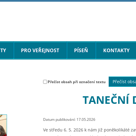
ITY
PRO VEŘEJNOST
PÍSEŇ
KONTAKTY
Přečíst obs
Přečíst obsah při označení textu
TANEČNÍ 
Datum publikování: 17.05.2026
Ve středu 6. 5. 2026 k nám již poněkolikáté za