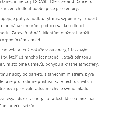
 a taneční metody EXDASE (EXercise and Dance for
 zařízeních dlouhodobé péče pro seniory.
opojuje pohyb, hudbu, rytmus, vzpomínky i radost
ance pomáhá seniorům podporovat koordinaci
hodu. Zároveň přináší klientům možnost prožít
ým vzpomínkám z mládí.
. Pan Veleta totiž dokáže svou energií, laskavým
ty, kteří už mnoho let netančili. Stačí pár tónů
í v místo plné úsměvů, pohybu a krásné atmosféry.
 rytmu hudby po parketu s tanečním mistrem, bývá
 také pro rodinné příslušníky. V těchto chvílích
nti znovu prožívali radostné chvíle svého mládí.
štěvy, lidskost, energii a radost, kterou mezi nás
čné taneční setkání.