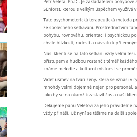
Petr Veleta, Ph.D.. Je zakladatelem pohybové
SEniors), kterou s velkým úspěchem využívá v
Tato psychomotorická terapeutická metoda pr
ze společného setkávání. Prostřednictvím t
pohybu, rovnováhu, orientaci i psychickou po
chvíle blízkosti, radosti a návratu k příjemn
Naši klienti se na tato setkání vždy velmi těší
přístupem a hudbou roztančit téměř každého i 
známé melodie a kulturní místnost se proměn
Vidět úsměv na tváři ženy, která se vznáší v
mnohdy velmi dojemné nejen pro personál, ale
jako by se na okamžik zastavil čas a naši klie
Děkujeme panu Veletovi za jeho pravidelné náv
vždy přináší. Už nyní se těšíme na další spole