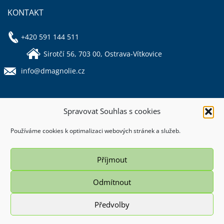
KONTAKT
+420 591 144 511
Sirotčí 56, 703 00, Ostrava-Vítkovice
info@dmagnolie.cz
Spravovat Souhlas s cookies
Používáme cookies k optimalizaci webových stránek a služeb.
Příjmout
Magistrát města Ostravy, Prokešovo náměstí 8, 729 30 Ostrava. Všechna
Odmítnout
práva vyhrazena – použití obsahu nebo jeho částí je možné pouze se
souhlasem Magistrátu města Ostravy.
Webové stránky jsou ve správě společnosti OVANET a.s. |
Prohlášení o
Předvolby
přístupnosti