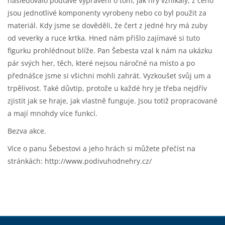
následovalo poutavé vyprávění o tom, jak hry vznikaly, z čeho
jsou jednotlivé komponenty vyrobeny nebo co byl použit za
materiál. Kdy jsme se dověděli, že čert z jedné hry má zuby
od veverky a ruce krtka. Hned nám přišlo zajímavé si tuto
figurku prohlédnout blíže. Pan Šebesta vzal k nám na ukázku
pár svých her, těch, které nejsou náročné na místo a po
přednášce jsme si všichni mohli zahrát. Vyzkoušet svůj um a
trpělivost. Také důvtip, protože u každé hry je třeba nejdřív
zjistit jak se hraje, jak vlastně funguje. Jsou totiž propracované
a mají mnohdy více funkcí.
Bezva akce.
Více o panu Šebestovi a jeho hrách si můžete přečíst na
stránkách: http://www.podivuhodnehry.cz/