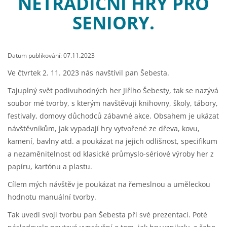
NETRADIČNÍ HRY PRO
SENIORY.
Datum publikování: 07.11.2023
Ve čtvrtek 2. 11. 2023 nás navštívil pan Šebesta.
Tajuplný svět podivuhodných her Jiřího Šebesty, tak se nazývá
soubor mé tvorby, s kterým navštěvuji knihovny, školy, tábory,
festivaly, domovy důchodců zábavné akce. Obsahem je ukázat
návštěvníkům, jak vypadají hry vytvořené ze dřeva, kovu,
kamení, bavlny atd. a poukázat na jejich odlišnost, specifikum
a nezaměnitelnost od klasické průmyslo-sériové výroby her z
papíru, kartónu a plastu.
Cílem mých návštěv je poukázat na řemeslnou a uměleckou
hodnotu manuální tvorby.
Tak uvedl svoji tvorbu pan Šebesta při své prezentaci. Poté